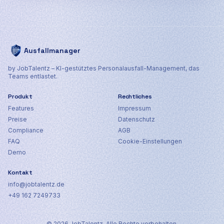
Ausfallmanager
by JobTalentz – KI-gestütztes Personalausfall-Management, das
Teams entlastet.
Produkt
Rechtliches
Features
Impressum
Preise
Datenschutz
Compliance
AGB
FAQ
Cookie-Einstellungen
Demo
Kontakt
info@jobtalentz.de
+49 162 7249733
©
2026
JobTalentz. Alle Rechte vorbehalten.