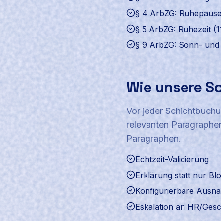
§ 4 ArbZG: Ruhepaus
§ 5 ArbZG: Ruhezeit (11
§ 9 ArbZG: Sonn- und 
Wie unsere So
Vor jeder Schichtbuchu
relevanten Paragraphen
Paragraphen.
Echtzeit-Validierung
Erklärung statt nur Bl
Konfigurierbare Ausn
Eskalation an HR/Gesch