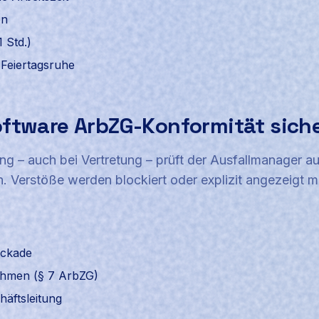
en
 Std.)
Feiertagsruhe
ftware ArbZG-Konformität siche
ng – auch bei Vertretung – prüft der Ausfallmanager au
. Verstöße werden blockiert oder explizit angezeigt m
ockade
ahmen (§ 7 ArbZG)
äftsleitung