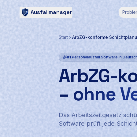
Ausfallmanager
Proble
Start
ArbZG-konforme Schichtplan
#1 Personalausfall Software in Deutsc
ArbZG-ko
–
ohne V
Das Arbeitszeitgesetz sch
Software prüft jede Schich