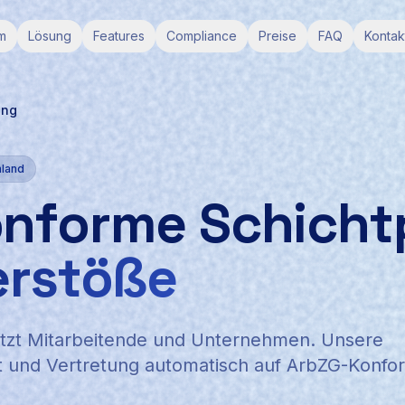
m
Lösung
Features
Compliance
Preise
FAQ
Kontak
ung
hland
nforme Schicht
erstöße
ützt Mitarbeitende und Unternehmen. Unsere
t und Vertretung automatisch auf ArbZG-Konfor