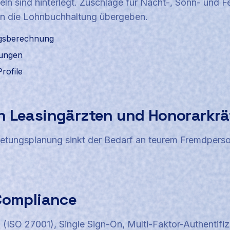
geln sind hinterlegt. Zuschläge für Nacht-, Sonn- und 
in die Lohnbuchhaltung übergeben.
agsberechnung
lungen
rofile
n Leasingärzten und Honorarkrä
tretungsplanung sinkt der Bedarf an teurem Fremdpers
 Compliance
(ISO 27001), Single Sign-On, Multi-Faktor-Authentifiz