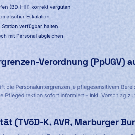
fen (BD I–III) korrekt vergüten
tomatischer Eskalation
 Station verfügbar halten
h mit Personal abgleichen
rgrenzen-Verordnung (PpUGV) a
ft die Personaluntergrenzen je pflegesensitivem Berei
e Pflegedirektion sofort informiert – inkl. Vorschlag z
tät (TVöD-K, AVR, Marburger Bu