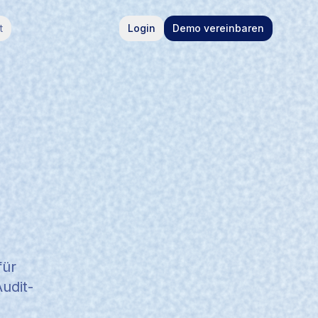
t
Login
Demo vereinbaren
für
udit-