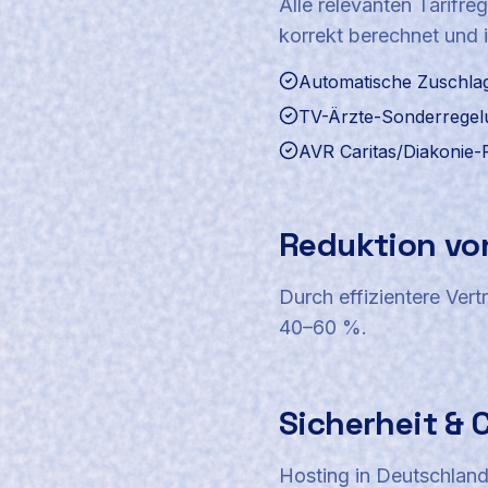
Alle relevanten Tarifre
korrekt berechnet und 
Automatische Zuschl
TV-Ärzte-Sonderrege
AVR Caritas/Diakonie-P
Reduktion vo
Durch effizientere Ver
40–60 %.
Sicherheit &
Hosting in Deutschland 