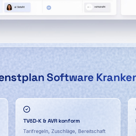
rds: KI-gestützte Personalausfall Software mit automatis
enstplan Software Kranke
TVöD-K & AVR konform
Tarifregeln, Zuschläge, Bereitschaft