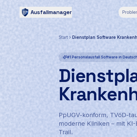
Ausfallmanager
Proble
Start
Dienstplan Software Kranken
#1 Personalausfall Software in Deutsc
Dienstpl
Kranken
PpUGV-konform, TVöD-taugl
moderne Kliniken – mit KI
Trail.