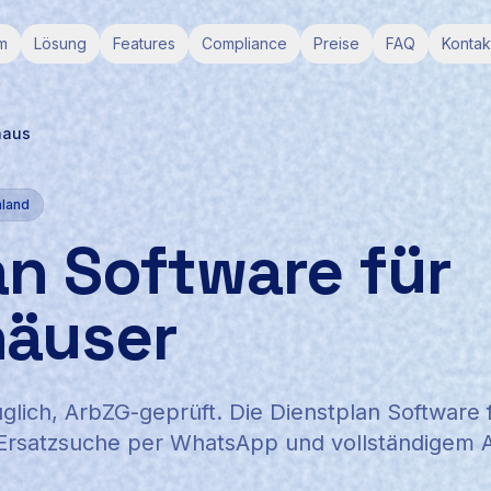
m
Lösung
Features
Compliance
Preise
FAQ
Kontak
haus
hland
an Software für
häuser
ich, ArbZG-geprüft. Die Dienstplan Software 
-Ersatzsuche per WhatsApp und vollständigem A