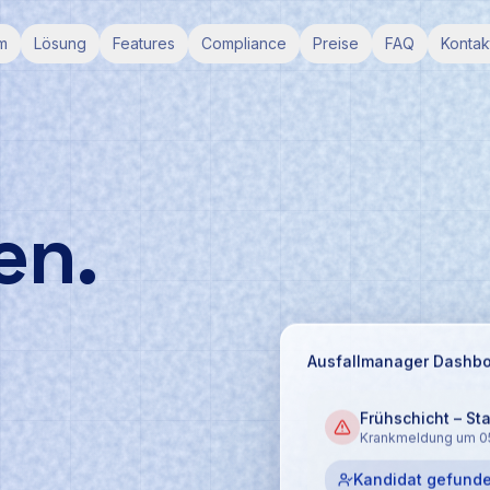
m
Lösung
Features
Compliance
Preise
FAQ
Kontak
en.
Ausfallmanager Dashb
h
Frühschicht – Sta
Krankmeldung um 05
Suche läuft...