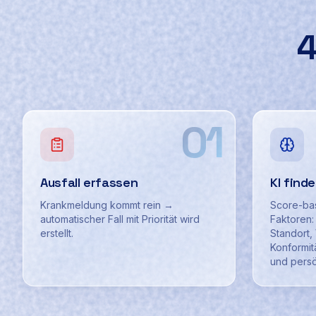
4
01
Ausfall erfassen
KI find
Krankmeldung kommt rein →
Score-bas
automatischer Fall mit Priorität wird
Faktoren: 
erstellt.
Standort,
Konformitä
und persö