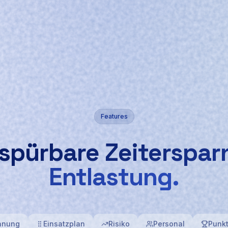
Features
spürbare Zeiterspar
Entlastung.
anung
Einsatzplan
Risiko
Personal
Punk