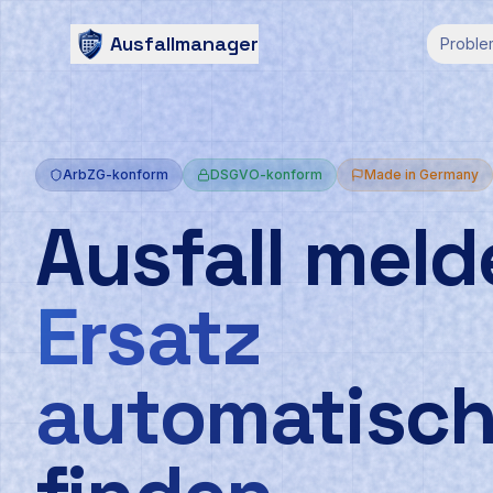
Ausfallmanager
Proble
ArbZG-konform
DSGVO-konform
Made in Germany
Ausfall meld
Ersatz
automatisc