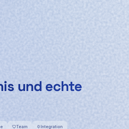
nis und echte
te
Team
Integration