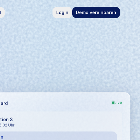
t
Login
Demo vereinbaren
Live
oard
tion 3
:32 Uhr