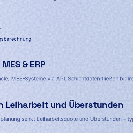
n
agsberechnung
n MES & ERP
le, MES-Systeme via API. Schichtdaten fließen bidire
n Leiharbeit und Überstunden
gsplanung senkt Leiharbeitsquote und Überstunden – t