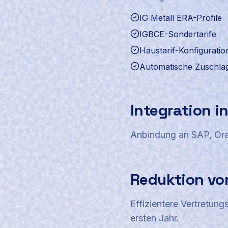
IG Metall ERA-Profile
IGBCE-Sondertarife
Haustarif-Konfiguratio
Automatische Zuschl
Integration i
Anbindung an SAP, Orac
Reduktion vo
Effizientere Vertretun
ersten Jahr.