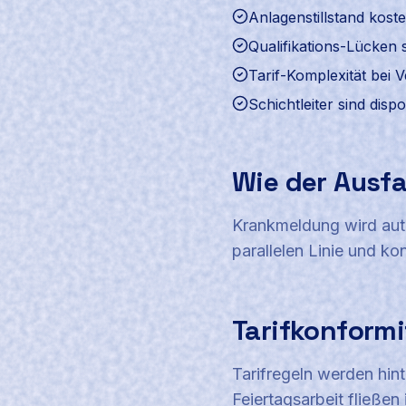
Anlagenstillstand kost
Qualifikations-Lücken 
Tarif-Komplexität bei 
Schichtleiter sind dispo
Wie der Ausfa
Krankmeldung wird autom
parallelen Linie und k
Tarifkonformi
Tarifregeln werden hin
Feiertagsarbeit fließen