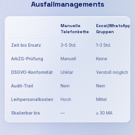
Ausfallmanagements
Manuelle
Excel/WhatsApp-
Telefonkette
Gruppen
Zeit bis Ersatz
3–5 Std.
1–3 Std.
ArbZG-Prüfung
Manuell
Keine
DSGVO-Konformität
Unklar
Verstoß möglich
Audit-Trail
Nein
Nein
Leihpersonalkosten
Hoch
Mittel
Skalierbar bis
—
≤ 30 MA