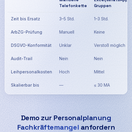
Telefonkette
Gruppen
Zeit bis Ersatz
3–5 Std.
1–3 Std.
ArbZG-Prüfung
Manuell
Keine
DSGVO-Konformität
Unklar
Verstoß möglich
Audit-Trail
Nein
Nein
Leihpersonalkosten
Hoch
Mittel
Skalierbar bis
—
≤ 30 MA
Demo zur
Personalplanung
Fachkräftemangel
anfordern